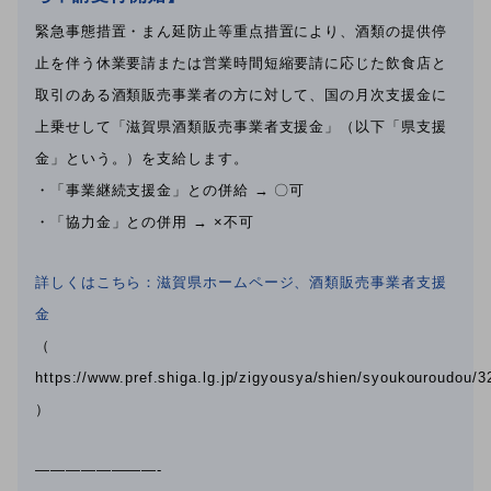
緊急事態措置・まん延防止等重点措置により、酒類の提供停
止を伴う休業要請または営業時間短縮要請に応じた飲食店と
取引のある酒類販売事業者の方に対して、国の月次支援金に
上乗せして「滋賀県酒類販売事業者支援金」（以下「県支援
金」という。）を支給します。
・「事業継続支援金」との併給 → 〇可
・「協力金」との併用 → ×不可
詳しくはこちら：滋賀県ホームページ、酒類販売事業者支援
金
（
https://www.pref.shiga.lg.jp/zigyousya/shien/syoukouroudou/3
）
————————-