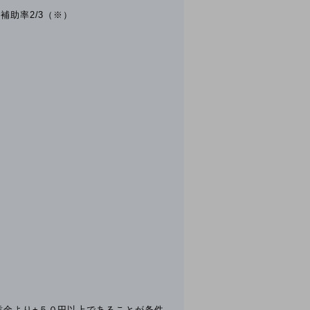
補助率2/3（※）
賃金より+５０円以上であることが条件