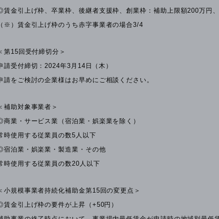
◎賃金引上げ枠、卒業枠、後継者支援枠、創業枠：補助上限額200万円、
（※）賃金引上げ枠のうち赤字事業者の場合3/4
＜第15回受付締切分＞
申請受付締切：2024年3月14日（木）
申請をご検討の企業様はお早めにご相談ください。
＜補助対象事業者＞
◎商業・サービス業（宿泊業・娯楽業を除く）
常時使用する従業員の数5人以下
◎宿泊業・娯楽業・製造業・その他
常時使用する従業員の数20人以下
＜小規模事業者持続化補助金第15回の変更点＞
◎賃金引上げ枠の要件が上昇（+50円）
補助事業の終了時点において、事業場内最低賃金が申請時の地域別最低