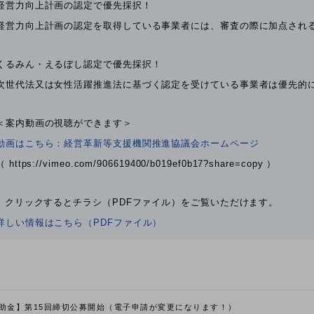
経営力向上計画の認定で優先採択！
経営力向上計画の認定を取得している事業者には、審査の際に加点され
くるみん・えるぼし認定で優先採択！
次世代法又は女性活躍推進法に基づく認定を受けている事業者は優先的
＜案内動画の視聴ができます＞
動画はこちら：経営革新等支援機関推進協議会ホームページ
（ https://vimeo.com/906619400/b019ef0b17?share=copy ）
↓ クリックするとチラシ（PDFファイル）をご覧いただけます。
詳しい情報はこちら（PDFファイル）
助金】第15回締切公募開始（電子申請が変更になります！）