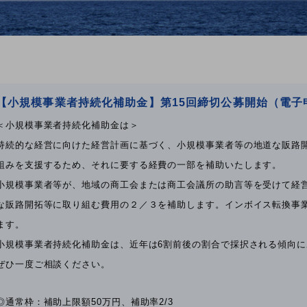
【小規模事業者持続化補助金】第15回締切公募開始（電子
＜小規模事業者持続化補助金は＞
持続的な経営に向けた経営計画に基づく、小規模事業者等の地道な販路
組みを支援するため、それに要する経費の一部を補助いたします。
小規模事業者等が、地域の商工会または商工会議所の助言等を受けて経
な販路開拓等に取り組む費用の２／３を補助します。インボイス転換事業
ます。
小規模事業者持続化補助金は、近年は6割前後の割合で採択される傾向
ぜひ一度ご相談ください。
◎通常枠：補助上限額50万円、補助率2/3