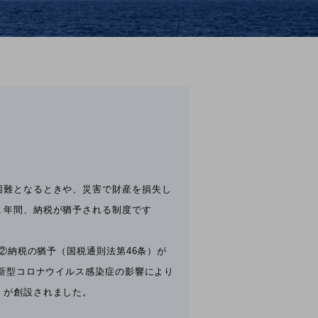
困難となるときや、災害で財産を損失し
１年間、納税が猶予される制度です
②納税の猶予（国税通則法第46条）が
、新型コロナウイルス感染症の影響により
）が創設されました。