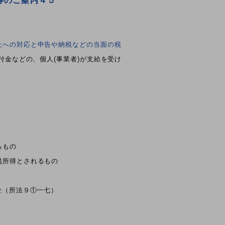
等のご案内４５
止への対応と申告や納税などの当面の税
金などの、個人(事業者)が支給を受け
るもの
税所得とされるもの
金（所法９①一七）