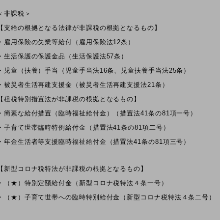
＜非課税＞
【支給の根拠となる法律が非課税の根拠となるもの】
・雇用保険の失業等給付（雇用保険法12条）
・生活保護の保護金品（生活保護法57条）
・児童（扶養）手当（児童手当法16条、児童扶養手当法25条）
・被災者生活再建支援金（被災者生活再建支援法21条）
【租税特別措置法が非課税の根拠となるもの】
・簡素な給付措置（臨時福祉給付金）（措置法41条の81項一号）
・子育て世帯臨時特例給付金（措置法41条の81項二号）
・年金生活者等支援臨時福祉給付金（措置法41条の81項三号）
【新型コロナ税特法が非課税の根拠となるもの】
・（★）特別定額給付金（新型コロナ税特法４条一号）
・（★）子育て世帯への臨時特別給付金（新型コロナ税特法４条二号）