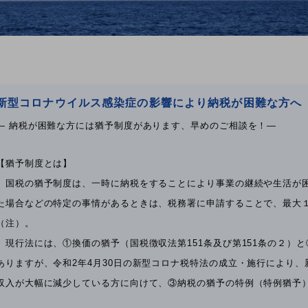
新型コロナウイルス感染症の影響により納税が困難な方へ
― 納税が困難な方には猶予制度があります、早めのご相談を！―
【猶予制度とは】
国税の猶予制度は、一時に納税をすることにより事業の継続や生活が
た場合などの特定の事情があるときは、税務署に申請することで、最大
（注）。
現行法には、①換価の猶予（国税徴収法第151条及び第151条の２）と
ありますが、令和2年4月30日の新型コロナ税特法の成立・施行により
収入が大幅に減少している方に向けて、③納税の猶予の特例（特例猶予