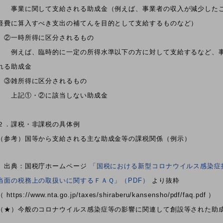
事業に関して支給される助成金（例えば、事業者の収入が減少したこ
経費に算入すべき支出の補てんを目的として支給するものなど）
②一時所得に区分されるもの
例えば、臨時的に一定の所得水準以下の方に対して支給するなど、事
れる助成金
③雑所得に区分されるもの
上記①・②に該当しない助成金
２．課税・非課税の具体例
（参考）国等から支給される主な助成金等の課税関係（例示）
出典：国税庁ホームページ
「国税における新型コロナウイルス感染症
当面の税務上の取扱いに関するＦＡＱ」（PDF）
より抜粋
（ https://www.nta.go.jp/taxes/shiraberu/kansensho/pdf/faq.pdf ）
（★）今般のコロナウイルス感染症等の影響に関連して創設等された助