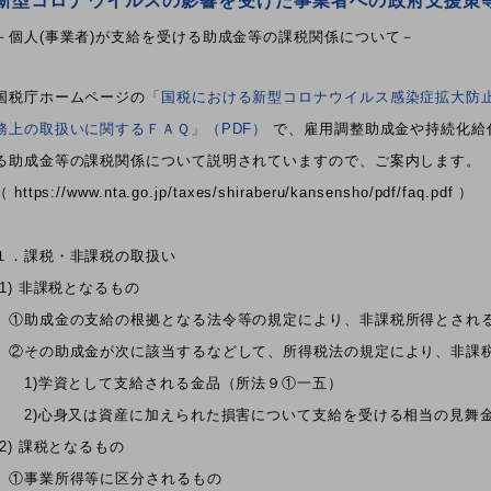
新型コロナウイルスの影響を受けた事業者への政府支援策
－個人(事業者)が支給を受ける助成金等の課税関係について－
国税庁ホームページの
「国税における新型コロナウイルス感染症拡大防
務上の取扱いに関するＦＡＱ」（PDF）
で、雇用調整助成金や持続化給付
る助成金等の課税関係について説明されていますので、ご案内します。
（ https://www.nta.go.jp/taxes/shiraberu/kansensho/pdf/faq.pdf ）
１．課税・非課税の取扱い
(1) 非課税となるもの
①助成金の支給の根拠となる法令等の規定により、非課税所得とされ
②その助成金が次に該当するなどして、所得税法の規定により、非課
1)学資として支給される金品（所法９①一五）
2)心身又は資産に加えられた損害について支給を受ける相当の見舞
(2) 課税となるもの
①事業所得等に区分されるもの