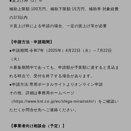
●賃上げ枠（2）※
補助上限額:100万円、補助下限額:15万円、補助率:対象経費
の2/3以内
※賃上げ枠による申請の場合、一定の賃上げ等が必要
【申請方法・申請期間】
●申請期間:令和7年（2025年）4月22日（火）～7月22日
（火）
※募集期間中であっても、申請額が予算額に達すると見込ま
れる時点で、受付を終了する場合があります。
●申請方法:専用ポータルサイトよりオンライン申請
その他、詳細は事務局ホームページ
（https://www.knt.co.jp/ec/shiga-miraitoshi/）をご確認い
ただくか問合せ先へご連絡ください。
【事業者向け相談会（予定）】